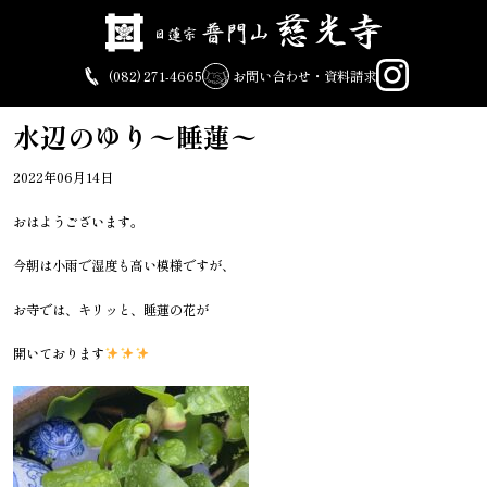
Skip
to
content
(082) 271-4665
お問い合わせ・資料請求
水辺のゆり〜睡蓮〜
2022年06月14日
おはようございます。
今朝は小雨で湿度も高い模様ですが、
お寺では、キリッと、睡蓮の花が
開いております