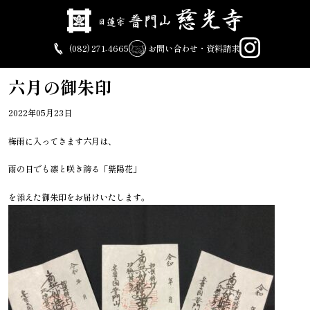
Skip
to
content
(082) 271-4665
お問い合わせ・資料請求
六月の御朱印
2022年05月23日
梅雨に入ってきます六月は、
雨の日でも凛と咲き誇る「紫陽花」
を添えた御朱印をお届けいたします。