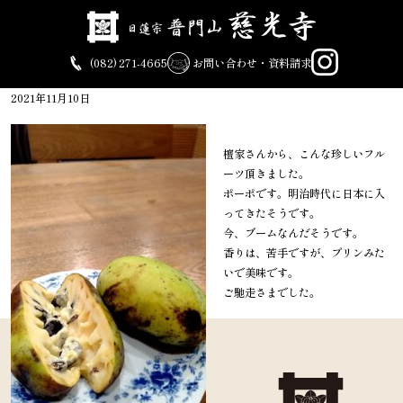
Skip
to
content
(082) 271-4665
お問い合わせ・資料請求
2021年11月10日
檀家さんから、こんな珍しいフル
ーツ頂きました。
ポーポです。明治時代に日本に入
ってきたそうです。
今、ブームなんだそうです。
香りは、苦手ですが、プリンみた
いで美味です。
ご馳走さまでした。