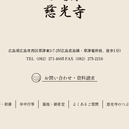
広島県広島市西区草津東3-7-25(広島宮島線・草津電停前、徒歩1分)
TEL（082）271-4665 FAX（082）275-2216
お問い合わせ・資料請求
要・供養
年中行事
墓地・納骨堂
よくあるご質問
慈光寺のつぶ