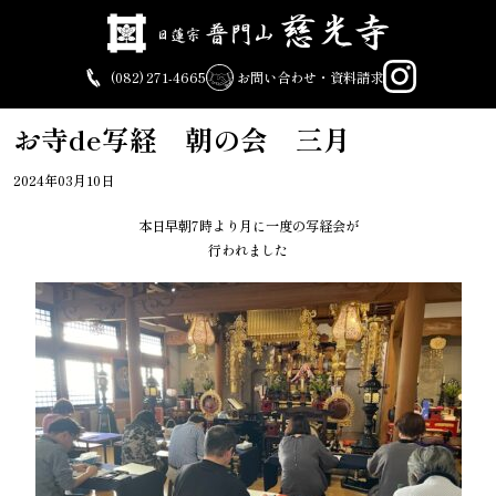
Skip
to
content
(082) 271-4665
お問い合わせ・資料請求
お寺de写経 朝の会 三月
2024年03月10日
本日早朝7時より月に一度の写経会が
行われました