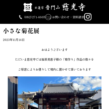
Skip
to
content
(082) 271-4665
お問い合わせ・資料請求
小さな菊花展
2023年11月14日
おはようございます
ただいま慈光寺では福原美恵子様の「菊作り」作品の数々を
ご厚意によりお借りして境内に置かせて頂いております