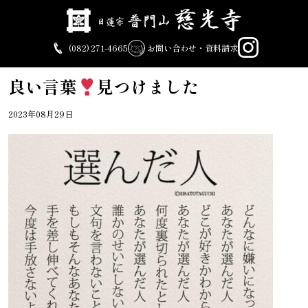
Skip
to
content
(082) 271-4665
お問い合わせ・資料請求
良い言葉
見つけました
2023年08月29日